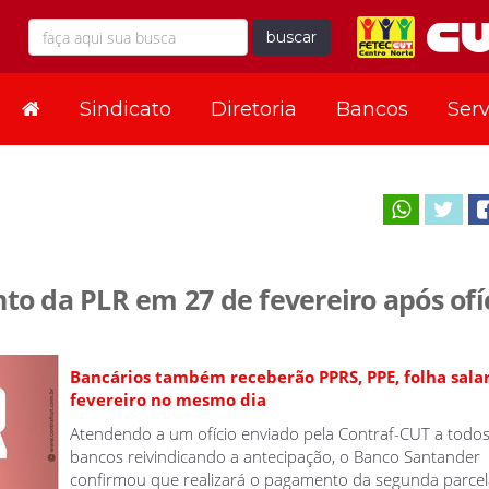
buscar
Sindicato
Diretoria
Bancos
Serv
o da PLR em 27 de fevereiro após ofí
Bancários também receberão PPRS, PPE, folha salar
fevereiro no mesmo dia
Atendendo a um ofício enviado pela Contraf-CUT a todos
bancos reivindicando a antecipação, o Banco Santander
confirmou que realizará o pagamento da segunda parcel