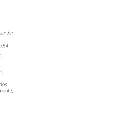
tander
0,84.
o,
r,
 dos
nente,