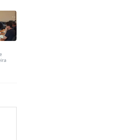
e
ira