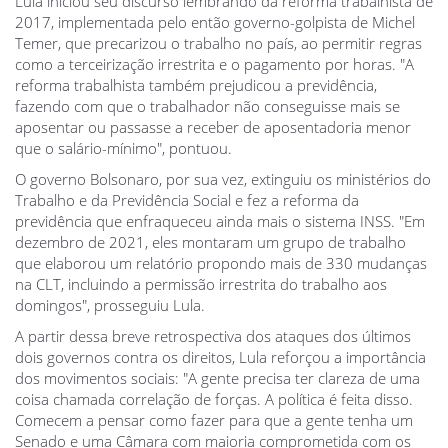
Lula iniciou seu discurso lembrando da reforma trabalhista de
2017, implementada pelo então governo-golpista de Michel
Temer, que precarizou o trabalho no país, ao permitir regras
como a terceirização irrestrita e o pagamento por horas. "A
reforma trabalhista também prejudicou a previdência,
fazendo com que o trabalhador não conseguisse mais se
aposentar ou passasse a receber de aposentadoria menor
que o salário-mínimo", pontuou.
O governo Bolsonaro, por sua vez, extinguiu os ministérios do
Trabalho e da Previdência Social e fez a reforma da
previdência que enfraqueceu ainda mais o sistema INSS. "Em
dezembro de 2021, eles montaram um grupo de trabalho
que elaborou um relatório propondo mais de 330 mudanças
na CLT, incluindo a permissão irrestrita do trabalho aos
domingos", prosseguiu Lula.
A partir dessa breve retrospectiva dos ataques dos últimos
dois governos contra os direitos, Lula reforçou a importância
dos movimentos sociais: "A gente precisa ter clareza de uma
coisa chamada correlação de forças. A política é feita disso.
Comecem a pensar como fazer para que a gente tenha um
Senado e uma Câmara com maioria comprometida com os