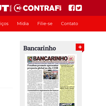
iços
Mídia
Filie-se
Contato
Bancarinho