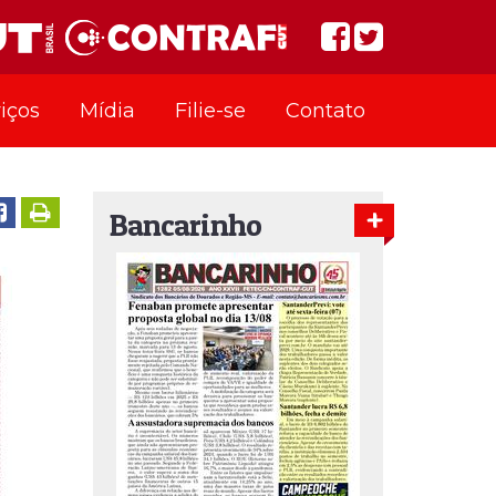
iços
Mídia
Filie-se
Contato
Bancarinho