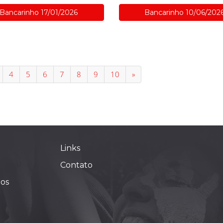
Bancarinho 17/01/2026
Bancarinho 10/06/202
4
5
6
7
8
9
10
»
Links
Contato
ios