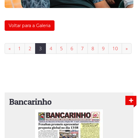
Voltar para a Galeria
«
1
2
3
4
5
6
7
8
9
10
»
Bancarinho