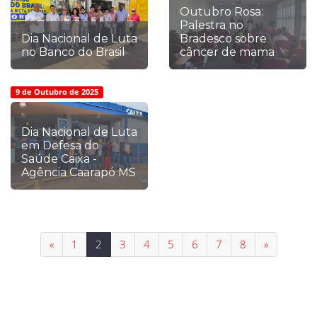
Outubro Rosa:
Palestra no
Dia Nacional de Luta
Bradesco sobre
no Banco do Brasil
câncer de mama
9 de Outubro de 2025
Dia Nacional de Luta
em Defesa do
Saúde Caixa -
Agência Caarapó MS
«
1
2
3
4
5
6
7
8
»