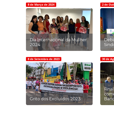
8 de Março de 2024
2 de Ou
Dia Internacional da Mulher
Deba
2024
Sind
8 de Setembro de 2023
30 de Ag
Fina
come
Grito dos Excluídos 2023
Banc