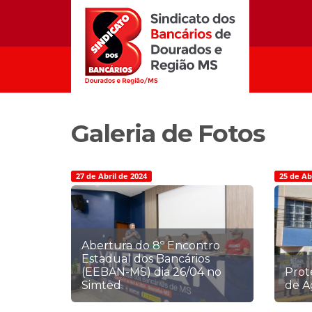
Galeria de Fotos
27 de Abril de 2024
25 de Ab
Abertura do 8º Encontro
Estadual dos Bancários
(EEBAN-MS) dia 26/04 no
Prot
Simted
de A