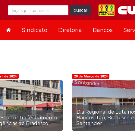
buscar
Sindicato
Diretoria
Bancos
Serv
ril de 2024
20 de Março de 2024
Dia Regional de Luta no
esto contra fechamento
Bancos Itaú, Bradesco e
gências do Bradesco
Santander