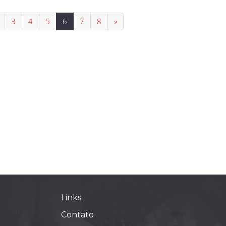
3
4
5
6
7
8
»
Links
Contato