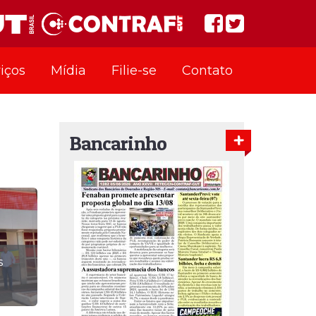
iços
Mídia
Filie-se
Contato
Bancarinho
s