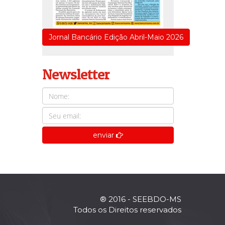
Jornal Bancário Edição Abril-Maio 2026
Newsletter
enviar
® 2016 - SEEBDO-MS
Todos os Direitos reservados