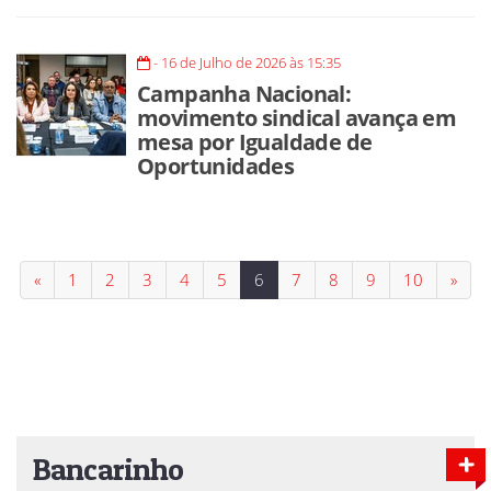
- 16 de Julho de 2026 às 15:35
Campanha Nacional:
movimento sindical avança em
mesa por Igualdade de
Oportunidades
«
1
2
3
4
5
6
7
8
9
10
»
Bancarinho