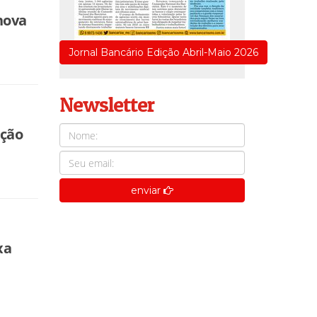
nova
Jornal Bancário Edição Abril-Maio 2026
Newsletter
ação
enviar
xa