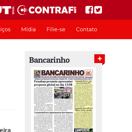
iços
Mídia
Filie-se
Contato
Bancarinho
eira